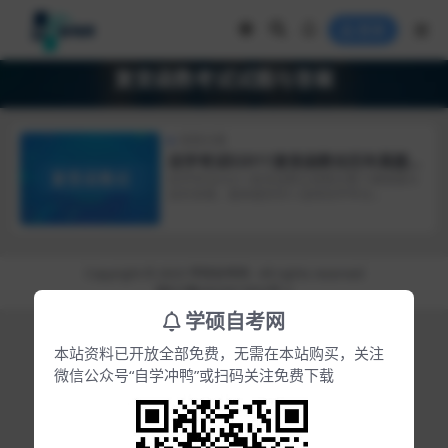
登录
复变函数考试试题与答案
真题合集
自学考试02011复变函数论历年真题下
载
自学考试02011复变函数论真题合集下载随着社
会的发展，越来越多的人选择自学考试...
Copyright © 2023
学硕自考网
- All rights reserved
皖ICP备2022017653号-2
学硕自考网
本站资料已开放全部免费，无需在本站购买，关注
微信公众号“自学冲鸭”或扫码关注免费下载