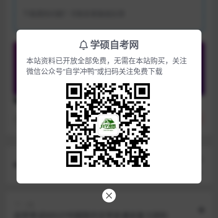
下载遇到问题？可联系客服或反馈
学硕自考网
自学考试刷题小程序 可刷历年真题、章节练习、模拟
本站资料已开放全部免费，无需在本站购买，关注
考试
微信公众号“自学冲鸭”或扫码关注免费下载
微信小程序体验搜索：“笔过刷题”
00037美学
学硕自考网
分享
收藏
点赞(
0
)
上一篇
自学考试12656毛泽东思想和中国特色社会主义理
论体系概论通关复习资料
下一篇
自学考试00537中国现代文学史通关复习资料