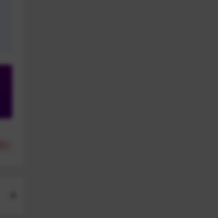
(
0
)