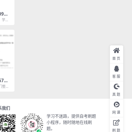
09马
论 真
，学硕
自考03
首页
客服
67课
案
们整理
7课程与
真题
系我们
网课
学习不迷路，提供自考刷题
小程序，随时随地在线刷
题。
刷题