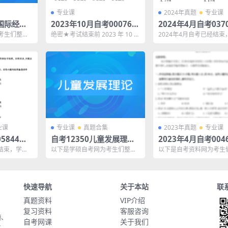
专业课
2024年真题
专业课
6国际经济
2023年10月自考00076国
2024年4月自考037
及答案
际金融试题及答案
克思主义基本原理概
考生们整理
绝密★考试结束前 2023 年 10 月
2024年4月自考已经结束
题试题及参考答案
经济法概论历
高等教育自学考试 国际金融试题
自考网整理了2024年4月
课程代码...
709马克思主...
业课
专业课
真题合集
2023年真题
专业课
5844国
自考12350儿童发展理论
2023年4月自考004
题试题及参
历年真题及答案
程与教学论真题及答
经结束，学硕
以下是学硕自考网为考生们整理
以下是自考资料网为考生
4月自考05
了“自考12350儿童发展理论历年
了“2023年4月自考0046
真题及答案”，同学...
教学论真题及答...
快速导航
关于本站
联
真题资料
VIP介绍
复习资料
客服咨询
频、
自考网课
关于我们
上