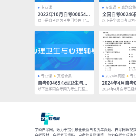
专业课
专业课
真题合集
2022年10月自考00054管
全国自考0024
理学原理真题及答案
法概论历年真题
以下是自考网为考生们整理了“20
以下是学硕自考网为
22年10月自考00054管理学原理
了“自考00246国际
真题及答案”...
年真题及答案”，同...
专业课
真题合集
2024年真题
专
自考00465心理卫生与心
2024年4月自考0
理辅导历年真题及答案
际商务英语 真
以下是学硕自考网为考生们整理
2024年4月自考已
考答案
了“自考00465心理卫生与心理辅
自考网整理了2024年
导历年真题及答案”...
844国际商务...
学硕自考网，致力于提供最全最新自考历年真题、自考网课视
自考教材、自考复习资料、自考信息资讯等，助力自考生成功