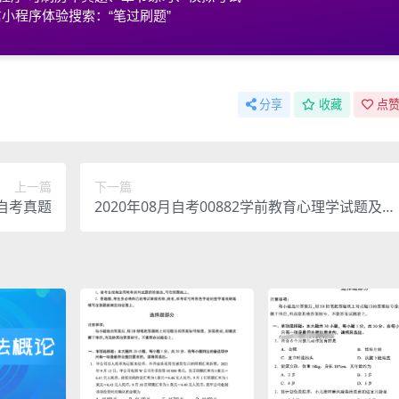
小程序体验搜索：“笔过刷题”
分享
收藏
点赞
上一篇
下一篇
理自考真题
2020年08月自考00882学前教育心理学试题及答
案